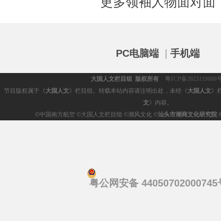
更多领袖人物面对面
PC电脑端
|
手机端
大国人文栏目组 版权所有
粤ICP备2023119600
节目版权属于《
大国人文
》栏目组。转载本站内容请注明出处，未经《
大国人文
》
文
》内容。
©
中国南方航空 ©大国人文栏目组 ©潮风文化 ©
汕头市潮商文化研究院
粤公网安备 44050702000745