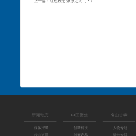
上一篇：
红色茂芝 燎原之火（下）
新闻动态
中国聚焦
名山古寺
媒体报道
创新科技
人物专题
行业资讯
创新产品
活动专题