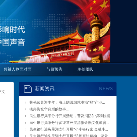
领袖人物面对面
节目预告
主创团队
新闻资讯
NEWS
正文
莱芜紫菜迎丰年：海上绸缎织就潮汕“鲜”产业...
镇邦街繁华背后的故事...
民生银行揭阳分行开展活动，普及消防知识和技能...
民生银行揭阳分行多渠道开展清廉金融文化教育...
民生银行汕头星湖支行开展“小小银行家 金融小...
民生银行汕头星湖支行开展“弘扬宪法精神，深化...