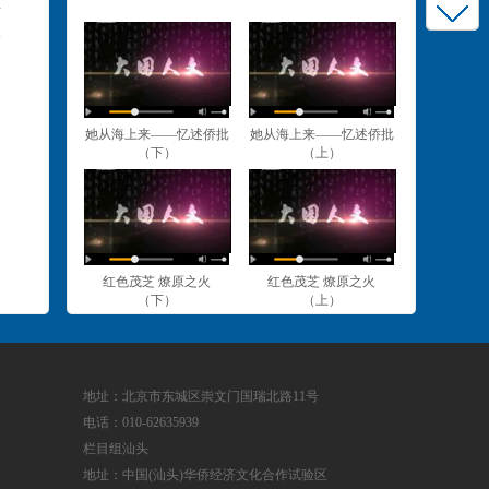
生
她从海上来——忆述侨批
她从海上来——忆述侨批
（下）
（上）
红色茂芝 燎原之火
红色茂芝 燎原之火
（下）
（上）
地址：北京市东城区崇文门国瑞北路11号
电话：010-62635939
栏目组汕头
地址：中国(汕头)华侨经济文化合作试验区