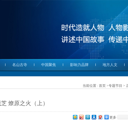
名山古寺
中国聚焦
影响力品牌
地方人文
当前位置 :
首页
>
专题节目
> 
芝 燎原之火（上）
更多