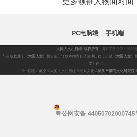
更多领袖人物面对面
PC电脑端
|
手机端
大国人文栏目组 版权所有
粤ICP备2023119600
节目版权属于《
大国人文
》栏目组。转载本站内容请注明出处，未经《
大国人文
》
文
》内容。
©
中国南方航空 ©大国人文栏目组 ©潮风文化 ©
汕头市潮商文化研究院
粤公网安备 44050702000745